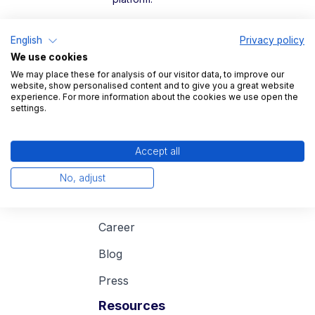
Legal
English
Privacy policy
We use cookies
Imprint
We may place these for analysis of our visitor data, to improve our
Data protection
website, show personalised content and to give you a great website
experience. For more information about the cookies we use open the
settings.
Accept all
Company
No, adjust
About us
Career
Blog
Press
Resources