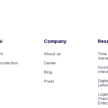
l
Company
Res
nt
About us
Time 
mana
protection
Career
Inco
check
Blog
Digita
Press
Liefe
Logis
Check
Entsc