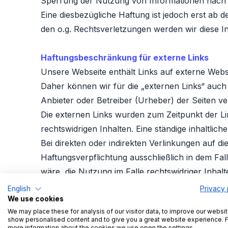
Sperrung der Nutzung von Informationen nach 
Eine diesbezügliche Haftung ist jedoch erst ab
den o.g. Rechtsverletzungen werden wir diese In
Haftungsbeschränkung für externe Links
Unsere Webseite enthält Links auf externe Websei
Daher können wir für die „externen Links“ auch k
Anbieter oder Betreiber (Urheber) der Seiten ve
Die externen Links wurden zum Zeitpunkt der Li
rechtswidrigen Inhalten. Eine ständige inhaltli
Bei direkten oder indirekten Verlinkungen auf d
Haftungsverpflichtung ausschließlich in dem Fa
wäre, die Nutzung im Falle rechtswidriger Inhalt
Diese Haftungsausschlusserklärung gilt auch in
English
Privacy 
We use cookies
Fragestellern, Blogeinträgern, Gästen des Diskus
We may place these for analysis of our visitor data, to improve our websit
der Nutzung oder Nichtnutzung solcherart darges
show personalised content and to give you a great website experience. 
more information about the cookies we use open the settings.