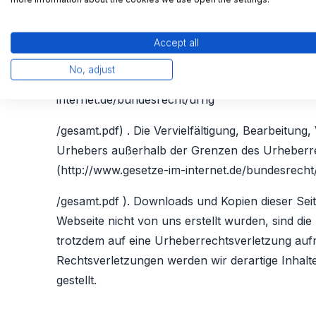
nicht derjenige, der über Links auf die jeweilige 
Werden uns Rechtsverletzungen bekannt, werden
Accept all
Urheberrecht
No, adjust
Die auf unserer Webseite veröffentlichen Inhal
internet.de/bundesrecht/urhg
/gesamt.pdf) . Die Vervielfältigung, Bearbeitung,
Urhebers außerhalb der Grenzen des Urheberrec
(http://www.gesetze-im-internet.de/bundesrecht
/gesamt.pdf ). Downloads und Kopien dieser Seit
Webseite nicht von uns erstellt wurden, sind die
trotzdem auf eine Urheberrechtsverletzung au
Rechtsverletzungen werden wir derartige Inhal
gestellt.