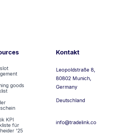
ources
Kontakt
slot
Leopoldstraße 8,
gement
80802 Munich,
ming goods
Germany
list
Deutschland
ler
rschein
tik KPI
info@tradelink.co
liste für
heider '25