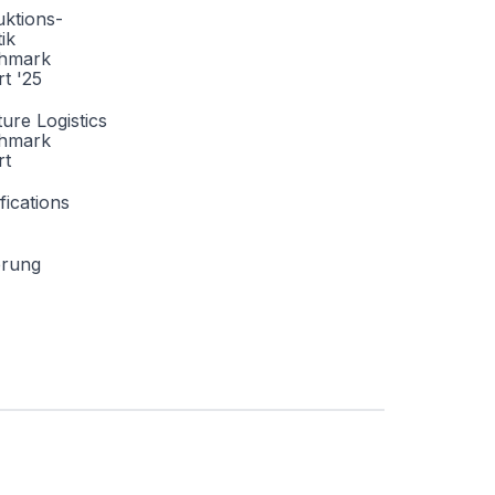
ktions-
tik
hmark
t '25
ture Logistics
hmark
rt
fications
erung

