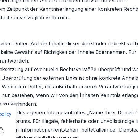
den allgemeinen Gesetzen bleiben hiervon unberührt.
 dem Zeitpunkt der Kenntniserlangung einer konkreten Rec
halte unverzüglich entfernen.
ten Dritter. Auf die Inhalte dieser direkt oder indirekt ver
eine Gewähr auf Richtigkeit der Inhalte übernehmen. Für di
rantwortlich.
nksetzung auf eventuelle Rechtsverstöße überprüft und wa
che Überprüfung der externen Links ist ohne konkrete Anhal
ie Webseiten Dritter, die außerhalb unseres Verantwortungs
ll nur bestehen, wenn wir von den Inhalten Kenntnis erla
e zu verhindern.
nerhalb des eigenen Internetauftrittes „Name Ihrer Domain
policy
sionsforums. Für illegale, fehlerhafte oder unvollständige
e,
tellten Informationen entstehen, haftet allein der Dienste
For