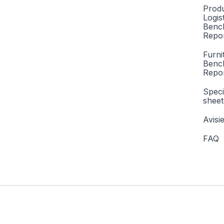
Produ
Logis
Benc
Repor
Furni
Benc
Repo
Speci
sheet
Avisi
FAQ