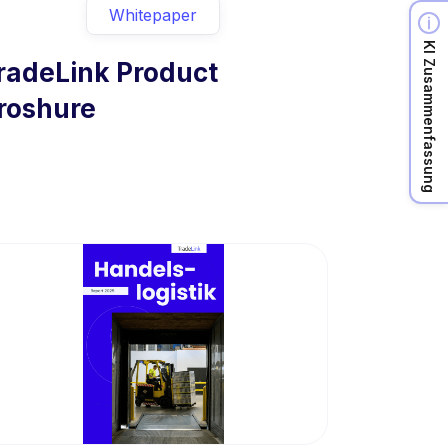
Whitepaper
KI Zusammenfassung
radeLink Product
roshure