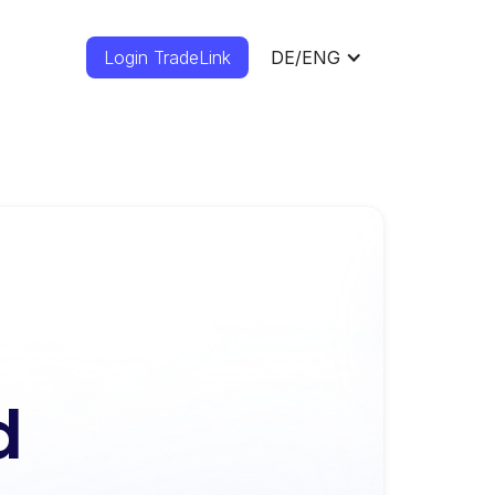
Login TradeLink
DE/ENG
d