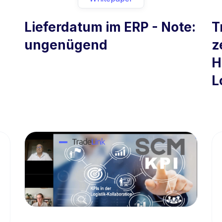
Lieferdatum im ERP - Note:
T
ungenügend
z
H
L