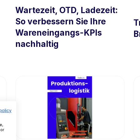
Wartezeit, OTD, Ladezeit:
So verbessern Sie Ihre
T
Wareneingangs-KPIs
B
nachhaltig
policy
e,
For