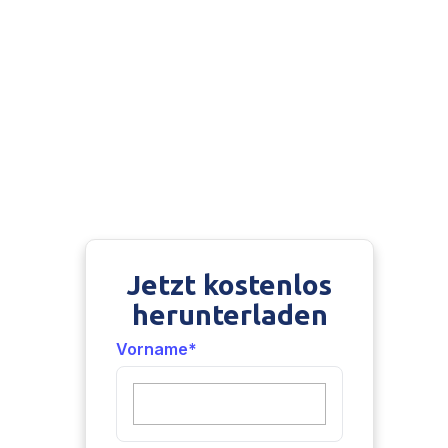
Ladungsträger. TradeLink gibt Ihnen volle
Kontrolle über den Bestand Ihrer
Ladungsträger. So senken Sie Kosten für
Neuanschaffungen und vermeiden
aufreibende Diskussionen mit Lieferpartnern.
Alles digital dokumentiert – und vollintegriert
mit der Zeitfenstermanagement-Software von
TradeLink.
Jetzt kostenlos
herunterladen
Vorname
*