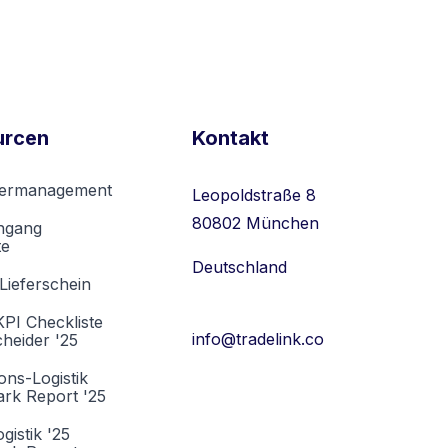
urcen
Kontakt
stermanagement
Leopoldstraße 8
80802 München
ngang
te
Deutschland
 Lieferschein
KPI Checkliste
info@tradelink.co
cheider '25
ons-Logistik
rk Report '25
gistik '25