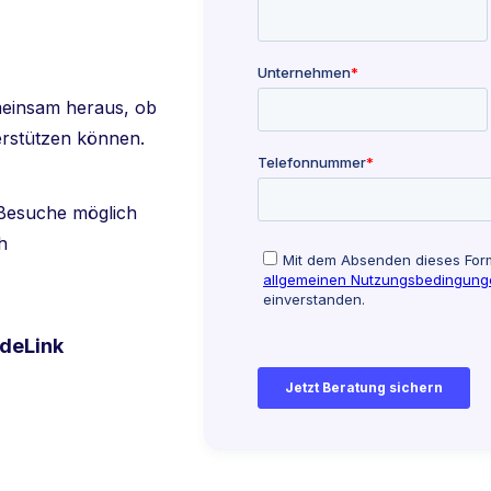
meinsam heraus, ob
erstützen können.
-Besuche möglich
h
adeLink