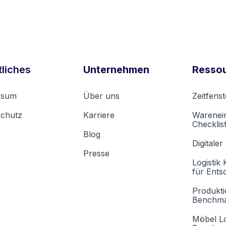
liches
Unternehmen
Resso
ssum
Über uns
Zeitfen
schutz
Karriere
Warenei
Checklis
Blog
Digitaler
Presse
Logistik 
für Ents
Produkti
Benchma
Möbel Lo