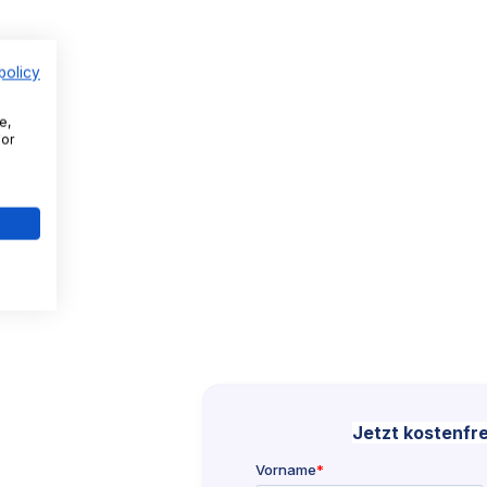
policy
e,
For