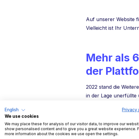
Auf unserer Website f
Vielleicht ist Ihr Un
Mehr als 
der Plattf
2022 stand die Weiter
in der Lage unerfüllte
abzubilden. Dabei ste
English
Privacy 
Terminal ist es erstma
We use cookies
Rampenzuweisung zu dig
We may place these for analysis of our visitor data, to improve our websit
show personalised content and to give you a great website experience. 
automatisiert per API
more information about the cookies we use open the settings.