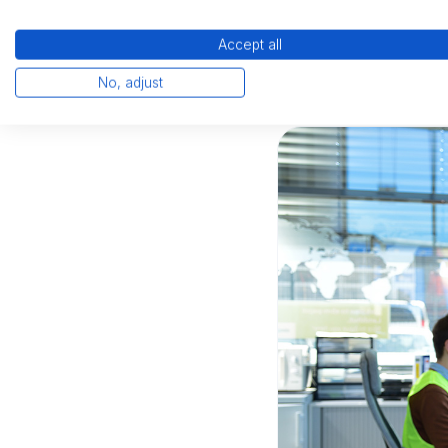
können Ihre operativ
Analysen quantifiziere
Accept all
No, adjust