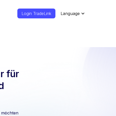
Login TradeLink
Language
 für
d
hr möchten