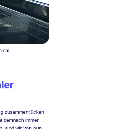
inal
aler
rebig zusammenrücken
innt demnach immer
n, sind wir von nun