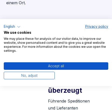
einem Ort.
English
Privacy policy
We use cookies
We may place these for analysis of our visitor data, to improve our
website, show personalised content and to give you a great website
experience. For more information about the cookies we use open the
settings.
Auch
Lieferpartner
Accept all
sind
No, adjust
von TradeLink
überzeugt
Führende Speditionen
und Lieferanten