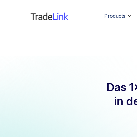
Products

Das 1
in d