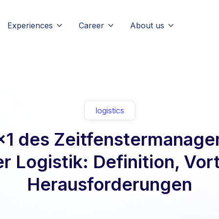
Experiences
Career
About us



logistics
x1 des Zeitfenstermanag
er Logistik: Definition, Vort
Herausforderungen