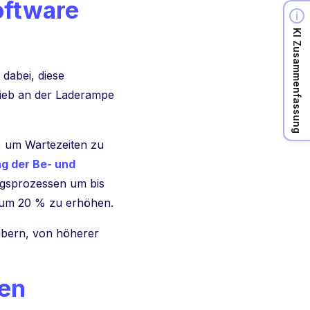
oftware
KI Zusammenfassung
t dabei, diese
rieb an der Laderampe
, um Wartezeiten zu
g der Be- und
sprozessen um bis
 um 20 % zu erhöhen.
reibern, von höherer
en