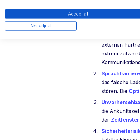
Zeitfens
Accept all
Das klassische Zeitf
No, adjust
Komplexe Abs
externen Partne
extrem aufwendi
Kommunikation
Sprachbarriere
das falsche La
stören. Die
Opti
Unvorhersehba
die Ankunftszei
der
Zeitfenste
Sicherheitsrisi
Fehlfunktionen, 