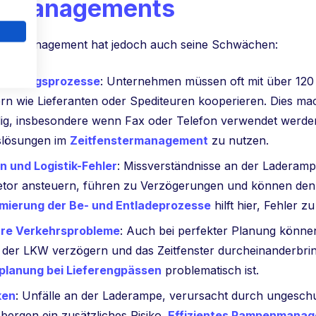
termanagements
enstermanagement hat jedoch auch seine Schwächen:
timmungsprozesse
: Unternehmen müssen oft mit über 120
rn wie Lieferanten oder Spediteuren kooperieren. Dies ma
g, insbesondere wenn Fax oder Telefon verwendet werden,
slösungen im
Zeitfenstermanagement
zu nutzen.
n und Logistik-Fehler
: Missverständnisse an der Laderam
detor ansteuern, führen zu Verzögerungen und können de
mierung der Be- und Entladeprozesse
hilft hier, Fehler z
re Verkehrsprobleme
: Auch bei perfekter Planung könne
t der LKW verzögern und das Zeitfenster durcheinanderbri
rplanung bei Lieferengpässen
problematisch ist.
ken
: Unfälle an der Laderampe, verursacht durch ungeschu
bergen ein zusätzliches Risiko.
Effizientes Rampenmanage