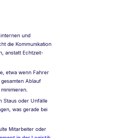
 internen und
cht die Kommunikation
 anstatt Echtzeit-
pe, etwa wenn Fahrer
n gesamten Ablauf
u minimieren.
n Staus oder Unfälle
ngen, was gerade bei
lte Mitarbeiter oder
ment in der Logistik