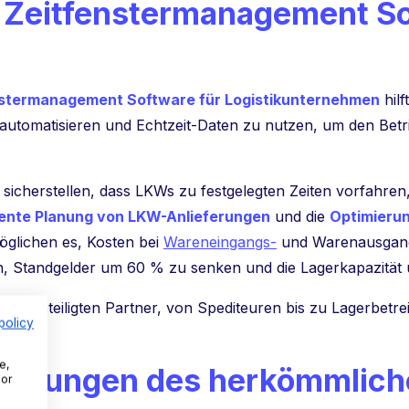
 Zeitfenstermanagement S
nstermanagement Software für Logistikunternehmen
hilf
automatisieren und Echtzeit-Daten zu nutzen, um den Bet
cherstellen, dass LKWs zu festgelegten Zeiten vorfahren
iente Planung von LKW-Anlieferungen
und die
Optimierun
glichen es, Kosten bei
Wareneingangs-
und Warenausgang
n, Standgelder um 60 % zu senken und die Lagerkapazität
en alle beteiligten Partner, von Spediteuren bis zu Lagerbet
policy
ienz.
e,
derungen des herkömmlich
For