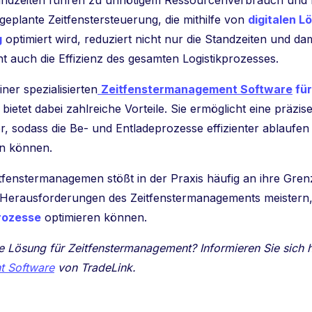
andzeiten führen zu unnötigem Ressourcenverbrauch und b
 geplante Zeitfenstersteuerung, die mithilfe von
digitalen L
g
optimiert wird, reduziert nicht nur die Standzeiten und d
t auch die Effizienz des gesamten Logistikprozesses.
ner spezialisierten
Zeitfenstermanagement Software
für
bietet dabei zahlreiche Vorteile. Sie ermöglicht eine präzis
er, sodass die Be- und Entladeprozesse effizienter ablauf
en können.
itfenstermanagemen stößt in der Praxis häufig an ihre Grenz
ie Herausforderungen des Zeitfenstermanagements meistern,
rozesse
optimieren können.
le Lösung für Zeitfenstermanagement? Informieren Sie sich h
t Software
von TradeLink.