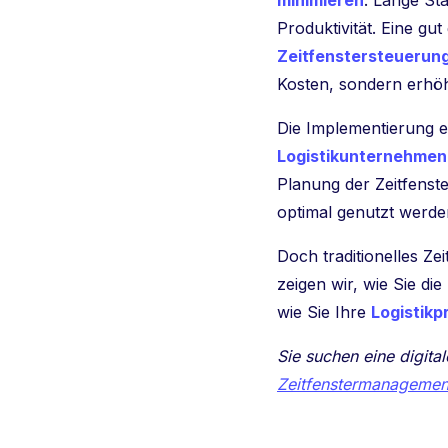
minimieren
. Lange St
Produktivität. Eine gut
Zeitfenstersteuerun
Kosten, sondern erhöh
Die Implementierung ei
Logistikunternehmen
Planung der Zeitfenst
optimal genutzt werd
Doch traditionelles Ze
zeigen wir, wie Sie d
wie Sie Ihre
Logistikp
Sie suchen eine digita
Zeitfenstermanagemen