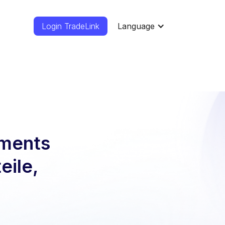
Login TradeLink
Language
ements
eile,