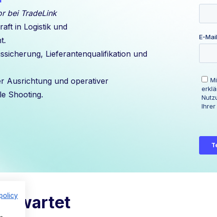
r bei TradeLink
aft in Logistik und
t.
sicherung, Lieferantenqualifikation und
er Ausrichtung und operativer
le Shooting.
policy
 erwartet