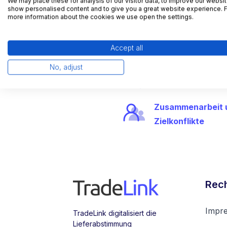
We may place these for analysis of our visitor data, to improve our websit
show personalised content and to give you a great website experience. 
Erfahren Sie in unserem exklusiven Webinar, w
more information about the cookies we use open the settings.
Experte Hans Gerl teilt seine langjährigen 
die Leistung zu steigern und Zielkonflikte zu 
Accept all
No, adjust
Logistik im Wande
Zusammenarbeit 
Zielkonflikte
Rech
Impr
TradeLink digitalisiert die
Lieferabstimmung