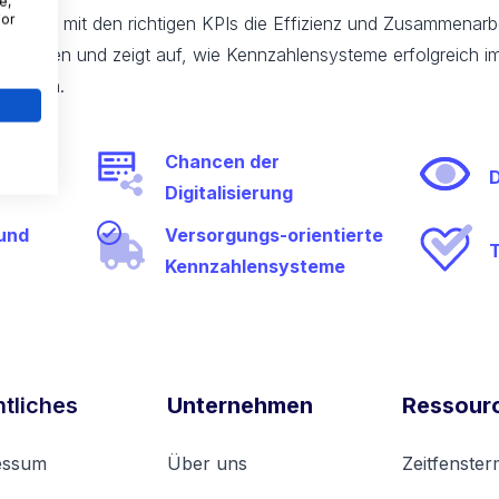
e,
For
ie Sie mit den richtigen KPIs die Effizienz und Zusammenarbei
Erfahrungen und zeigt auf, wie Kennzahlensysteme erfolgreich
meistern.
Chancen der
l
D
Digitalisierung
und
Versorgungs-orientierte
T
Kennzahlensysteme
tliches
Unternehmen
Ressour
essum
Über uns
Zeitfenste