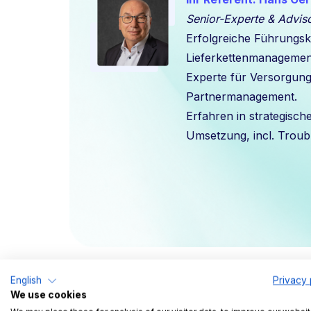
Senior-Experte & Adviso
Erfolgreiche Führungskr
Lieferkettenmanagemen
Experte für Versorgungs
Partnermanagement.
Erfahren in strategisch
Umsetzung, incl. Troub
English
Privacy 
Was Sie im Webinar
We use cookies