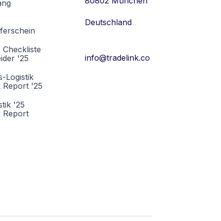
80802 München
ang
Deutschland
eferschein
I Checkliste
info@tradelink.co
ider '25
-Logistik
Report '25
tik '25
 Report