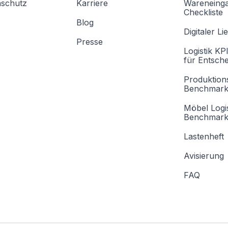
nschutz
Karriere
Wareneing
Checkliste
Blog
Digitaler Li
Presse
Logistik KP
für Entsche
Produktions
Benchmark 
Möbel Logis
Benchmark
Lastenheft
Avisierung
FAQ