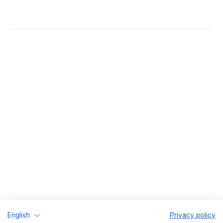
Verantwortlich für die Weiterentwicklung
unserer Plattform. Ermöglicht Lieferanten
und Spediteuren eine nahtlose Koordination.
English
Privacy policy