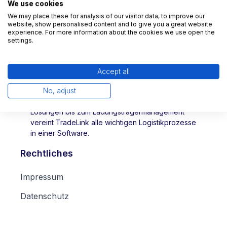
We use cookies
We may place these for analysis of our visitor data, to improve our
website, show personalised content and to give you a great website
experience. For more information about the cookies we use open the
settings.
Accept all
TradeLink digitalisiert die Lieferabstimmung
zwischen Lagern und deren Lieferanten. Von
No, adjust
Zeitfenstermanagement, über Dock & Yard
Lösungen bis zum Ladungsträgermanagement
vereint TradeLink alle wichtigen Logistikprozesse
in einer Software.
Rechtliches
Impressum
Datenschutz