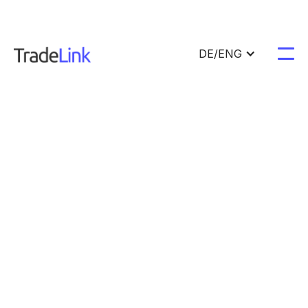
DE/ENG
Lagerprofilseite
Von TradeLink für Fahrer
Adidas