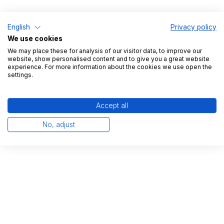
English
Privacy policy
We use cookies
We may place these for analysis of our visitor data, to improve our
Unternehmensbeschreibung
website, show personalised content and to give you a great website
Adidas ist ein weltweit führender Anbieter von
experience. For more information about the cookies we use open the
settings.
Sportartikeln und bietet eine breite Palette an
Sportbekleidung, einschließlich Schuhen,
Accept all
Kleidung und Accessoires. Das Unternehmen ist
bekannt für seine innovativen Designs und
No, adjust
leistungsorientierten Produkte.
Hinweis zu den
Lieferbedingungen
Keine Angabe vom Lager