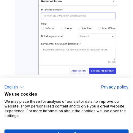
English
Privacy policy
We use cookies
We may place these for analysis of our visitor data, to improve our
website, show personalised content and to give you a great website
experience. For more information about the cookies we use open the
Jetzt testen
settings.
Produkt Tour starten