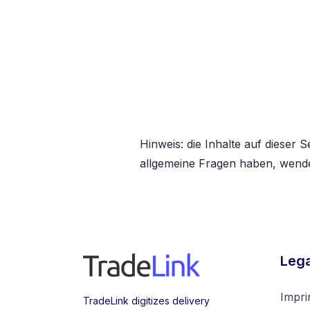
Sie benötigen akt
diesem Standort
Jetzt Infos anfragen
Hinweis: die Inhalte auf dieser S
allgemeine Fragen haben, wende
Lega
Impri
TradeLink digitizes delivery