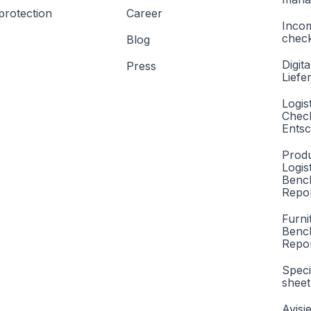
protection
Career
Inco
check
Blog
Digita
Press
Liefe
Logis
Check
Entsc
Produ
Logis
Benc
Repor
Furni
Benc
Repo
Speci
sheet
Avisi