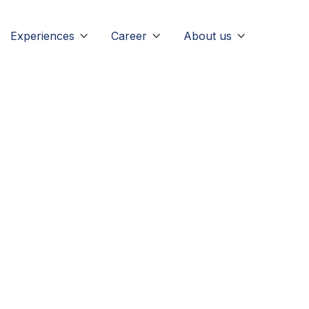
Experiences
Career
About us



filseite