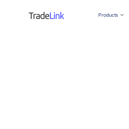
Products

Lagerpro
Von TradeLink für Fahrer