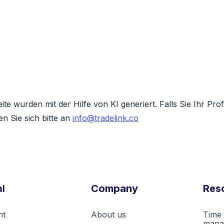
uelle Infos zu
?
eite wurden mit der Hilfe von KI generiert. Falls Sie Ihr Pr
n Sie sich bitte an
info@tradelink.co
l
Company
Res
nt
About us
Time 
mana