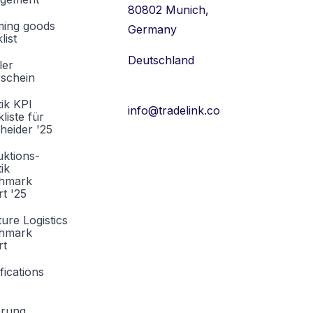
80802 Munich,
ming goods
Germany
list
Deutschland
ler
rschein
tik KPI
info@tradelink.co
liste für
heider '25
ktions-
tik
hmark
t '25
ture Logistics
hmark
rt
fications
erung