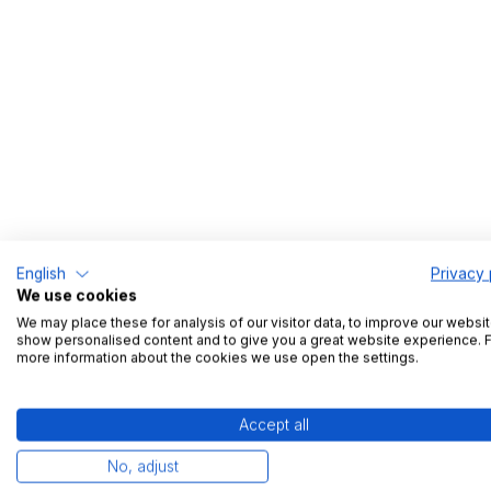
Öffnungszeiten
Registrieren
kostenlos Ih
English
Privacy 
Vervollständigen Sie jetzt i
We use cookies
We may place these for analysis of our visitor data, to improve our websit
Account und helfen Sie so 
show personalised content and to give you a great website experience. 
mehr Information zur Anfah
more information about the cookies we use open the settings.
bekommen.
Accept all
Mein Profil anfordern
No, adjust