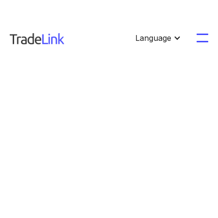
Language
Lagerprofilseite
Von TradeLink für Fahrer
Adidas