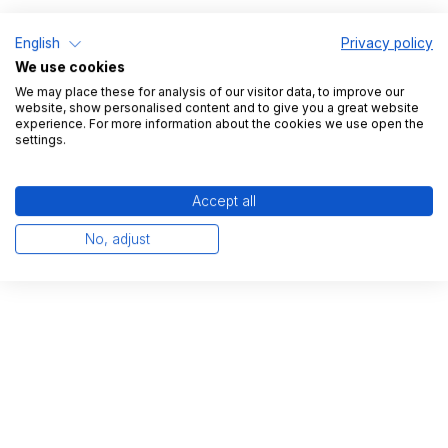
English
Privacy policy
We use cookies
We may place these for analysis of our visitor data, to improve our
Unternehmensbeschreibung
website, show personalised content and to give you a great website
experience. For more information about the cookies we use open the
Adidas ist ein weltweit führender Anbieter von
settings.
Sportartikeln und bietet eine breite Palette an
Sportbekleidung, einschließlich Schuhen,
Accept all
Kleidung und Accessoires. Das Unternehmen ist
No, adjust
bekannt für seine innovativen Designs und
leistungsorientierten Produkte.
Hinweis zu den
Lieferbedingungen
Keine Angabe vom Lager