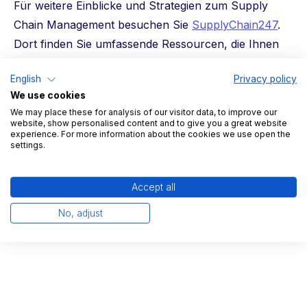
Für weitere Einblicke und Strategien zum Supply
Chain Management besuchen Sie
SupplyChain247
.
Dort finden Sie umfassende Ressourcen, die Ihnen
helfen, Ihre Supply Chain auf die nächste Stufe zu
English
Privacy policy
heben.
We use cookies
Sie wollen tiefer in die Materie eintauchen?
Hier
We may place these for analysis of our visitor data, to improve our
website, show personalised content and to give you a great website
sind ein paar interessante externe Ressourcen, die
experience. For more information about the cookies we use open the
settings.
Ihnen weitere Einblicke bieten:
Smarte Lieferketten: effizient & transparent dank
Accept all
digitaler Logistik
No, adjust
Lead Time verkürzen: Tipps für effiziente Logistik