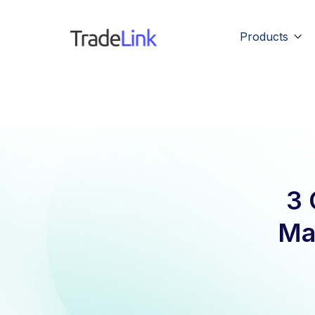
Products

3 
Ma