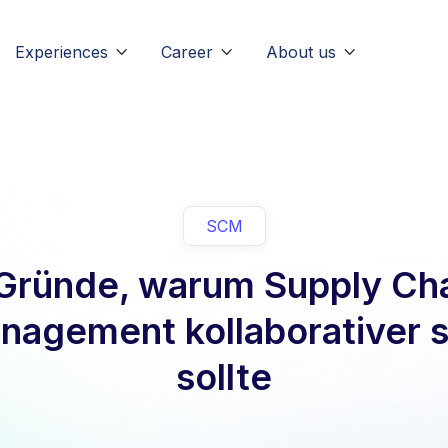
Experiences
Career
About us



SCM
Gründe, warum Supply Ch
nagement kollaborativer s
sollte