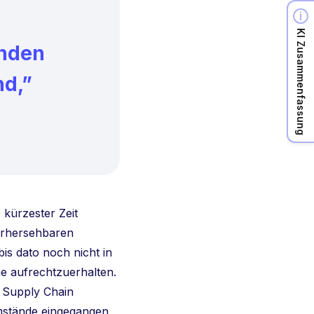
KI Zusammenfassung
unden
nd,”
 kürzester Zeit
orhersehbaren
bis dato noch nicht in
e aufrechtzuerhalten.
 Supply Chain
Umstände eingegangen