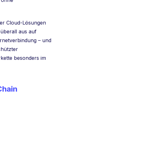
e ohne
ber Cloud-Lösungen
überall aus auf
ernetverbindung – und
chützter
erkette besonders im
Chain