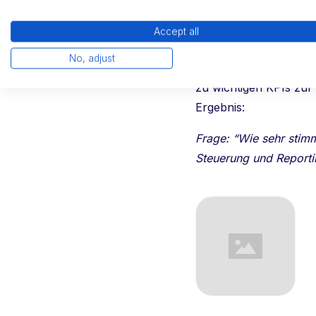
werden.
Accept all
Wir haben im Dezember
No, adjust
Digitalisierungsgrad 
zu wichtigen KPIs zur 
Ergebnis:
Frage: “Wie sehr stim
Steuerung und Reportin