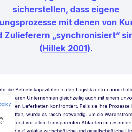
sicherstellen, dass eigene
ungsprozesse mit denen von K
 Zulieferern „synchronisiert“ si
(
Hillek 2001
).
r die Betriebskapazitäten in den Logistikzentren innerhalb
sten, waren Unternehmen gleichzeitig auch mit einem unv
policy
störten Lieferketten konfrontiert. Falls sie ihre Prozesse 
ckelt hatten, wurde es rasch notwendig, um die Warenström
e,
ähigen und vor allem transparenten Abläufen im gesamten
For
sten auf volatile wirtschaftliche und gesellschaftliche 