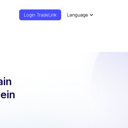
Login TradeLink
Language
ain
ein