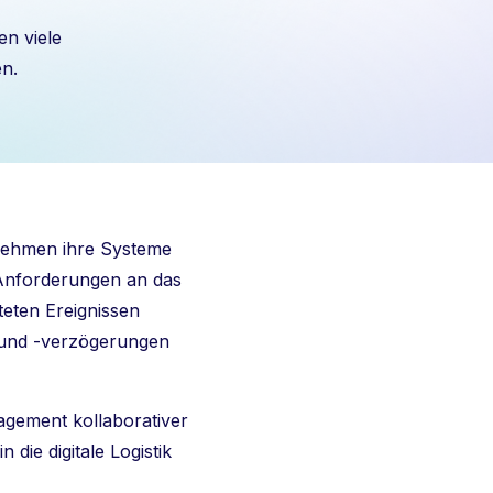
en viele
n.
rnehmen ihre Systeme
e Anforderungen an das
eten Ereignissen
n und -verzögerungen
agement kollaborativer
 die digitale Logistik