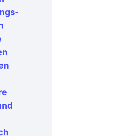
ungs-
n
e
en
en
re
und
ch