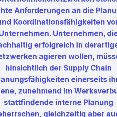
hte Anforderungen an die Plan
und Koordinationsfähigkeiten vo
Unternehmen. Unternehmen, di
achhaltig erfolgreich in derartig
etzwerken agieren wollen, müss
hinsichtlich der Supply Chain
lanungsfähigkeiten einerseits ih
gene, zunehmend im Werksverb
stattfindende interne Planung
eherrschen, gleichzeitig aber au