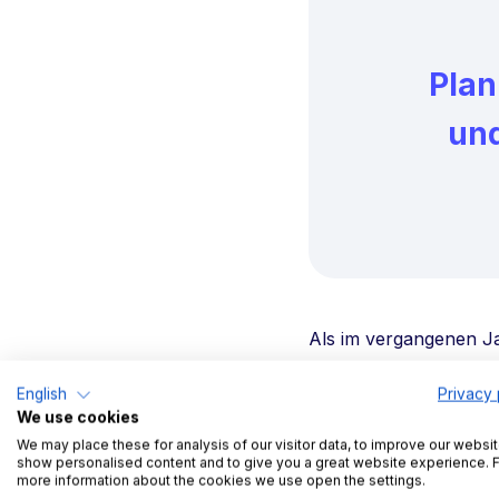
Plan
und
Als im vergangenen Jah
reduziert werden mus
English
Privacy 
Kundenverhalten und ge
We use cookies
digitaler Form abgewi
We may place these for analysis of our visitor data, to improve our websit
Denn mit widerstandsf
show personalised content and to give you a great website experience. 
more information about the cookies we use open the settings.
Management kann am be