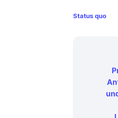
Status quo
P
Anf
und