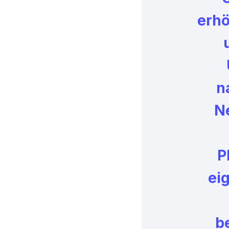
erhö
n
N
P
ei
b