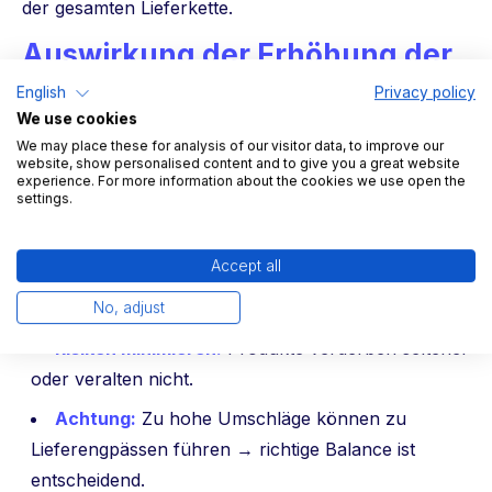
der gesamten Lieferkette.
Auswirkung der Erhöhung der
Lagerumschlags-häufigkeit
English
Privacy policy
We use cookies
Liquidität verbessern:
Kapitalbindung wird
We may place these for analysis of our visitor data, to improve our
website, show personalised content and to give you a great website
reduziert, was Ihren Cashflow entlastet.
experience. For more information about the cookies we use open the
settings.
Lagerkosten senken:
Weniger Fläche, Energie,
Personal- und Verwaltungskosten.
Accept all
Bonität steigern:
Banken und Investoren
bewerten optimierte Lagerkennzahlen positiv.
No, adjust
Risiken minimieren:
Produkte verderben seltener
oder veralten nicht.
Achtung:
Zu hohe Umschläge können zu
Lieferengpässen führen → richtige Balance ist
entscheidend.