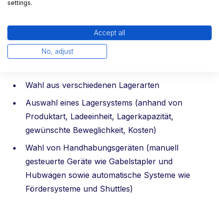
Verfügbarer Lagerplatz
settings.
Ggf. Einschränkungen am Standort
Accept all
Zusammensetzung des Teams
No, adjust
Art der eingesetzten Software, Grad der
Automatisierung im Lager
Wahl aus verschiedenen Lagerarten
Auswahl eines Lagersystems (anhand von
Produktart, Ladeeinheit, Lagerkapazität,
gewünschte Beweglichkeit, Kosten)
Wahl von Handhabungsgeräten (manuell
gesteuerte Geräte wie Gabelstapler und
Hubwagen sowie automatische Systeme wie
Fördersysteme und Shuttles)