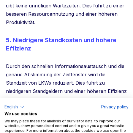
gibt keine unnötigen Wartezeiten. Dies führt zu einer
besseren Ressourcennutzung und einer höheren
Produktivität.
5.
Niedrigere Standkosten und höhere
Effizienz
Durch den schnellen Informationsaustausch und die
genaue Abstimmung der Zeitfenster wird die
Standzeit von LKWs reduziert. Dies führt zu
niedrigeren Standgeldern und einer höheren Effizienz
der gesamten Lieferkette.
English
Privacy policy
We use cookies
We may place these for analysis of our visitor data, to improve our
Wie TradeLink die Echtzeit-
website, show personalised content and to give you a great website
experience. For more information about the cookies we use open the