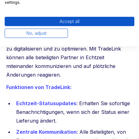
Kommunikation revolutioniert
settings.
Eine Lösung, die Echtzeit-Kommunikation in das
Accept all
Zeitfenstermanagement integriert, ist TradeLink. Die
Plattform bietet Unternehmen eine zentrale
No, adjust
Anlaufstelle, um den gesamten Anlieferungsprozess
zu digitalisieren und zu optimieren. Mit TradeLink
können alle beteiligten Partner in Echtzeit
miteinander kommunizieren und auf plötzliche
Änderungen reagieren.
Funktionen von TradeLink:
Echtzeit-Statusupdates
: Erhalten Sie sofortige
Benachrichtigungen, wenn sich der Status einer
Lieferung ändert.
Zentrale Kommunikation
: Alle Beteiligten, von