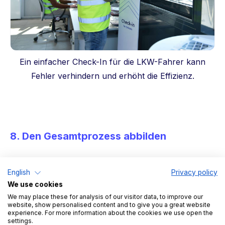
Ein einfacher Check-In für die LKW-Fahrer kann
Fehler verhindern und erhöht die Effizienz.
8. Den Gesamtprozess abbilden
Ein effektives LKW-Zeitfenstermanagement wirkt sich
English
Privacy policy
positiv auf viele nachgelagerte Prozesse aus – von
We use cookies
der Einlagerung bis hin zur Beschaffung und der
We may place these for analysis of our visitor data, to improve our
website, show personalised content and to give you a great website
Kommissionierung
ausgehender Bestellungen
.
experience. For more information about the cookies we use open the
settings.
Deshalb braucht es Lösungen, die von der Bestellung