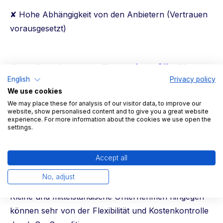
✘ Hohe Abhängigkeit von den Anbietern (Vertrauen
vorausgesetzt)
SaaS oder on-Premise für Ihr
English
Privacy policy
Unternehmen? Was ist besser?
We use cookies
We may place these for analysis of our visitor data, to improve our
Es gibt keine one-size-fits-all-Lösung für alle
website, show personalised content and to give you a great website
experience. For more information about the cookies we use open the
Unternehmen.
settings.
Welches Modell für Ihr Unternehmen besser ist,
hängt hauptsächlich von Ihren Anforderungen und
Accept all
den eigenen Ressourcen ab. Gerade in großen
No, adjust
Unternehmen gilt on-Premise noch als Standard.
Kleine und mittelständische Unternehmen hingegen
können sehr von der Flexibilität und Kostenkontrolle