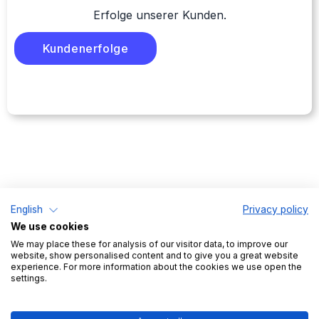
Erfolge unserer Kunden.
Kundenerfolge
English
Privacy policy
We use cookies
TradeLink digitalisiert die Lieferabstimmung
We may place these for analysis of our visitor data, to improve our
zwischen Lagern und deren Lieferanten. Von
website, show personalised content and to give you a great website
Zeitfenstermanagement, über Dock & Yard
experience. For more information about the cookies we use open the
settings.
Lösungen bis zum Ladungsträgermanagement
vereint TradeLink alle wichtigen Logistikprozesse
in einer Software.