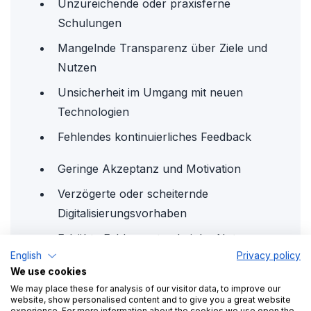
Unzureichende oder praxisferne
Schulungen
Mangelnde Transparenz über Ziele und
Nutzen
Unsicherheit im Umgang mit neuen
Technologien
Fehlendes kontinuierliches Feedback
Geringe Akzeptanz und Motivation
Verzögerte oder scheiternde
Digitalisierungsvorhaben
Erhöhte Fehlerquoten bei der Nutzung
English
Privacy policy
digitaler Tools
We use cookies
Höherer Schulungsaufwand im Nachgang
We may place these for analysis of our visitor data, to improve our
website, show personalised content and to give you a great website
Geringere Prozessqualität
experience. For more information about the cookies we use open the